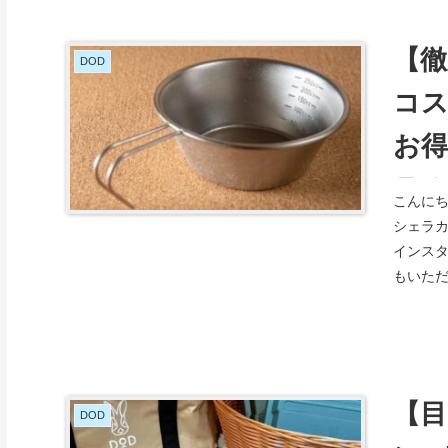
【徹
DOD
コ
お
ラ
こんにち
シェラカ
インス
もいただ
【目
DOD