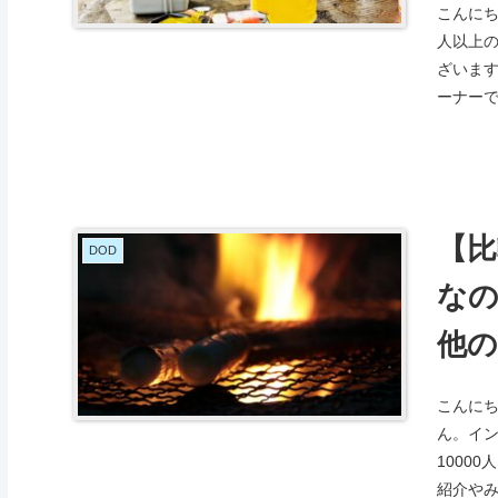
こんにち
人以上
ざいます
ーナーで
【比
DOD
な
他
こんにち
ん。イ
1000
紹介やみ