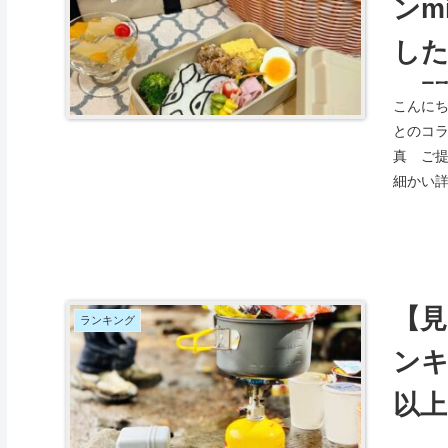
ンm
し
に
こんにち
も
とのコ
真 ご提
細かい詳
【見
ランキング
ンキ
以
て