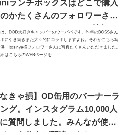
iniランチボックスはどこで購入
たのかたくさんのフォロワーさん
聞いてみた。ウサボストン情報は
は、DOD大好きキャンパーのウーパパです。昨年のBOSSさん
う少し待ってください。
ラボに引き続きまた大々的にコラボしますよね。それがこちら写
供 itosinya様フォロワーさんに写真たくさんいただきました。
細はこちらのWEBページを...
なきゃ損】OD缶用のバーナーラ
ング。インスタグラム10,000人
上に質問しました。みんなが使っ
いるのを使えば間違いなし。