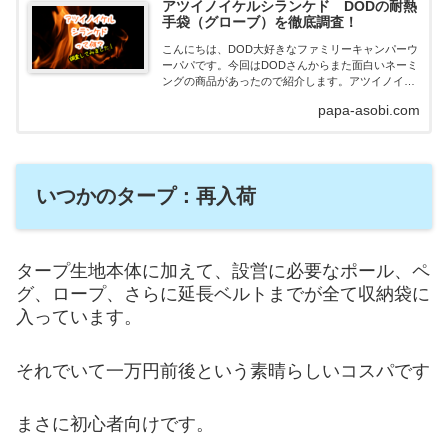
アツイノイケルシランケド DODの耐熱
手袋（グローブ）を徹底調査！
こんにちは、DOD大好きなファミリーキャンパーウ
ーパパです。今回はDODさんからまた面白いネーミ
ングの商品があったので紹介します。アツイノイケ
ルシランケド熱いのいける知らんけど出典
papa-asobi.com
DOD※2021年1月5日再販してます！大阪市の東大
阪に会...
いつかのタープ：再入荷
タープ生地本体に加えて、設営に必要なポール、ペ
グ、ロープ、さらに延長ベルトまでが全て収納袋に
入っています。
それでいて一万円前後という素晴らしいコスパです
まさに初心者向けです。